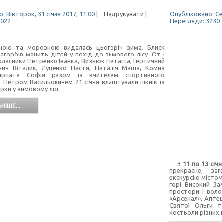
: Вівторок, 31 січня 2017, 11:00
|
Надрукувати
|
Опубліковано: Сер
3022
Перегляди: 3230
а морозною видалась цьогоріч зима. Блиск
агорбів манить дітей у похід до зимового лісу. От і
класники Петренко Іванка, Визнюк Наташа,Тертичний
нич Віталик, Луценко Настя, Наталіч Маша, Комиз
ирпата Софія разом із вчителем спортивного
я Петром Васильовичем 21 січня влаштували пікнік із
ірки у зимовому лісі.
НІШЕ...
З
11 по 13 січ
прекрасне, заг
екскурсію містом
горі Високий З
простори і воло
«Арсенал», Апте
Святої Ольги т
костьоли різних 