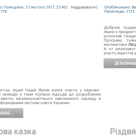
: Понеділок, 13 лютого 2017, 23:40
|
Надрукувати
|
Опубліковано: Вів
2778
Перегляди: 2733
Доброю традиці
ліцею є предметн
розпочав тижден
Програму тижн
математики
Люд
А от реалізува
участь ліцеїстів
ДЕТАЛЬНІШЕ
ліцею Надія Жуган взяла участь у науково-
 семінарі з теми «Сучасні підходи до розроблення
озвитку загальноосвітнього навчального закладу в
еформування системи освіти України».
НІШЕ...
ова казка
Різдвя