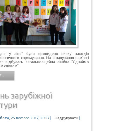
 дні у ліцеї було проведено низку заходів
ріотичного спрямування. На вшанування пам`яті
я відбулась загальноліцейна лінійка "Єднаймо
им словом".
...
нь зарубіжної
атури
бота, 25 лютого 2017, 20:57
|
Надрукувати
|