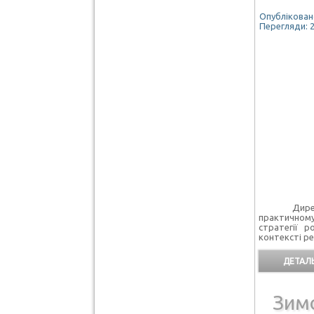
Опубліковано
Перегляди: 
Директор 
практичному
стратегії р
контексті р
ДЕТАЛЬ
Зим