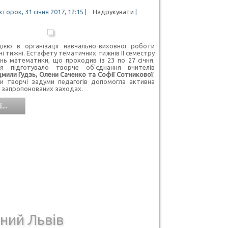
торок, 31 січня 2017, 12:15
|
Надрукувати
|
єю в організації навчально-виховної роботи
і тижні. Естафету тематичних тижнів ІІ семестру
ь математики, що проходив із 23 по 27 січня.
я підготувало творче об’єднання вчителів
мили Гудзь, Олени Саченко та Софії Сотникової
.
ти творчі задуми педагогів допомогла активна
 у запропонованих заходах.
...
ний Львів