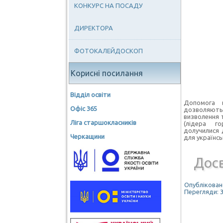
КОНКУРС НА ПОСАДУ
ДИРЕКТОРА
ФОТОКАЛЕЙДОСКОП
Корисні посилання
Відділ освіти
Допомога 
Офіс 365
дозволяють
визволення т
Ліга старшокласників
(лідера г
долучилися 
Черкащини
для українсь
Досв
Опубліковано
Перегляди: 