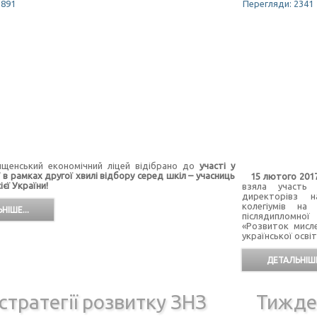
2891
Перегляди: 2341
ський економічний ліцей відібрано до
участі у
в рамках другої хвилі відбору серед шкіл – учасниць
15 лютого 201
ієї України!
взяла участь 
директорівз на
колегіумів на
НІШЕ...
післядипломної
«Розвиток мисле
української освіт
ДЕТАЛЬНІШЕ
стратегії розвитку ЗНЗ
Тижде