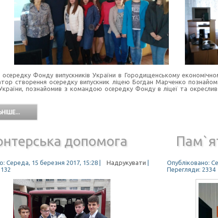
 осередку Фонду випускників України в Городищенському економічному
іатор створення осередку випускник ліцею Богдан Марченко познайоми
 України, познайомив з командою осередку Фонду в ліцеї та окреслив
НІШЕ...
онтерська допомога
Пам`я
: Середа, 15 березня 2017, 15:28
|
Надрукувати
|
Опубліковано: Се
2132
Перегляди: 2334