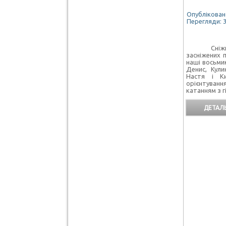
Опубліковано
Перегляди: 
Сніжною т
засніжених п
наші восьми
Денис, Кули
Настя і К
орієнтуванн
катанням з г
ДЕТАЛЬ