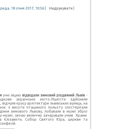
еда, 18 січня 2017, 10:56
|
Надрукувати
|
ня
учні ліцею
відвідали зимовий різдвяний Львів
-
адкове українське місто.Ліцеїсти здійснили
, відчули красу архітектури львівських вулиць, на
амок з висоти пташиного польоту спостерігали
діння зимового Львову, побували в музеї зброї
ці-музеї, своєю величчю зачарували учнів Храми
а Єлізавети, Собор Святого Юра, церкви та
конфесій.