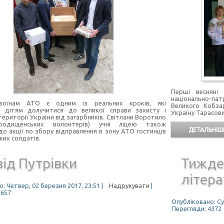
Перші весняні
національно-пат
воїнам АТО є одним із реальних кроків, які
Великого Кобзар
 дітям долучитися до великої справи захисту і
Україну Тарасов
ериторії України від загарбників. Світлани Воротило
ородищенських волонтерів) учні ліцею також
ДЕТАЛЬНІШЕ
до акції по збору відправлення в зону АТО гостинців
ких солдатів.
ід Путрівки
Тижде
літер
: Четвер, 02 березня 2017, 23:51
|
Надрукувати
|
3657
Опубліковано: Су
Перегляди: 4372