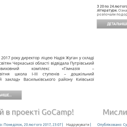
З
2
0 по
2
4 лютог
літератури.
Ознай
розпочали подор
ДЕТАЛЬНІШЕ
 2017 року директор ліцею Надія Жуган у складі
світян Черкаської області відвідала Путрівський
но-виховний комплекс «Гімназія –
світня школа І-ІІІ ступенів – дошкільний
й заклад» Васильківського району Київської
НІШЕ...
й в проекті GoCamp!
Мисли
: Понеділок, 20 лютого 2017, 23:07
|
Надрукувати
|
Опубліковано: Су