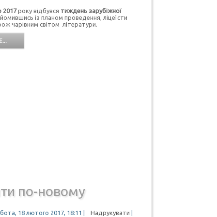
о 2017
року відбувся
тиждень зарубіжної
омившись із планом проведення, ліцеїсти
ож чарівним світом літератури.
...
ти по-новому
бота, 18 лютого 2017, 18:11
|
Надрукувати
|