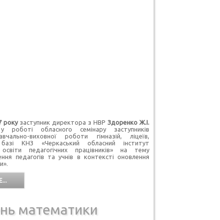
7
року
заступник директора з НВР
Здоренко Ж.І.
у роботі обласного семінару заступників
вчально-виховної роботи гімназій, ліцеїв,
 базі КНЗ «Черкаський обласний інститут
 освіти педагогічних працівників» на тему
ння педагогів та учнів в контексті оновлення
и».
...
нь математики