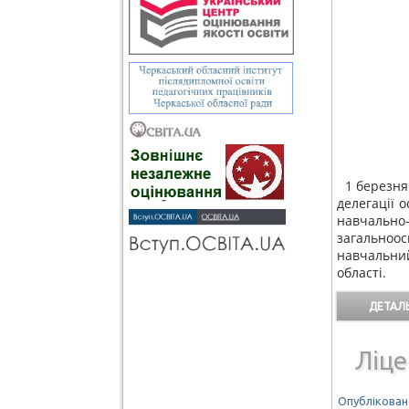
1 березня
делегації о
навчаль
загальноо
навчальни
області.
ДЕТАЛЬ
Ліце
Опубліковано