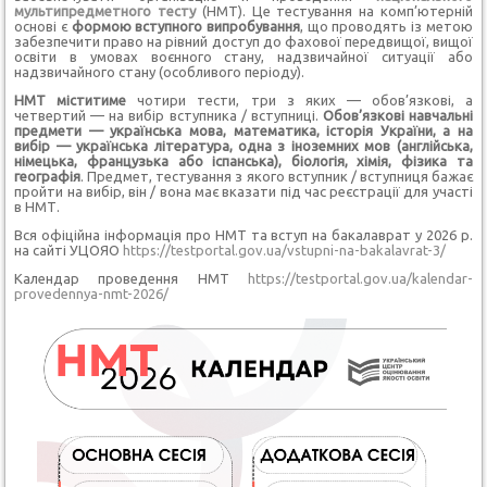
мультипредметного тесту
(НМТ). Це тестування на комп’ютерній
основі є
формою вступного випробування
, що проводять із метою
забезпечити право на рівний доступ до фахової передвищої, вищої
освіти в умовах воєнного стану, надзвичайної ситуації або
надзвичайного стану (особливого періоду).
НМТ міститиме
чотири тести, три з яких — обов’язкові, а
четвертий — на вибір вступника / вступниці.
Обов’язкові навчальні
предмети — українська мова, математика, історія України, а на
вибір — українська література, одна з іноземних мов (англійська,
німецька, французька або іспанська), біологія, хімія, фізика та
географія
. Предмет, тестування з якого вступник / вступниця бажає
пройти на вибір, він / вона має вказати під час реєстрації для участі
в НМТ.
Вся офіційна інформація про НМТ та вступ на бакалаврат у 2026 р.
на сайті УЦОЯО
https://testportal.gov.ua/vstupni-na-bakalavrat-3/
Календар проведення НМТ
https://testportal.gov.ua/kalendar-
provedennya-nmt-2026/