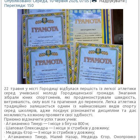
Опубліковано: Середа, 10 червня 2026, 07:05
|
Надрукувати
|
Перегляди: 150
22 травня у місті Городищі відбулася першість із легкої атлетики
серед учнівської молоді Городищенської громади. Змагання
зібрали юних спортсменів, які продемонстрували швидкість,
витривалість, силу волі та прагнення до перемоги. Легка атлетика
традиційно залишається одним із наймасовіших видів спорту
серед школярів, адже поєднує різноманітні дисципліни та дає
можливість кожному проявити свої здібності.
Приємно відзначити успіх таких учнів:
· Атаманенко Тимур — І місце з бігу на 800 м;
· Шаповал Олександра — І місце зі стрибків у довжину;
· Медвідь Єгор — ІІ місце зі стрибків у довжину;
· Атаманенко Тимур, Малий Назар, Медвідь Єгор, Онопрієнко