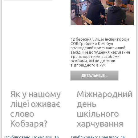
12 березня у ліцеї інспектором
СОБ Грабенко К.М. був
проведений профілактичний
захід «Недопущення керування
транспортними засобами
особами, які не досягли
відповідного віку».
ДЕТАЛЬНІШЕ...
Як у нашому
Міжнародний
ліцеї оживає
день
слово
шкільного
Кобзаря?
харчування
Опубліковано: Понеділок, 16
Опубліковано: Понеділок, 16