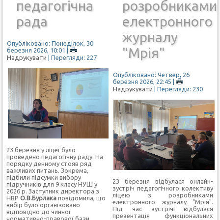
педагогічна
розробниками
рада
електронного
журналу
Опубліковано: Понеділок, 30
"Мрія"
березня 2026, 10:01
|
Надрукувати
| Перегляди: 227
Опубліковано: Четвер, 26
березня 2026, 22:45
|
Надрукувати
| Перегляди: 230
23 березня у ліцеї було
проведено педагогічну раду. На
порядку денному стояв ряд
важливих питань. Зокрема,
підбили підсумки вибору
23 березня відбулася онлайн-
підручників для 9 класу НУШ у
зустріч педагогічного колективу
2026 р. Заступник директора з
ліцею з розробниками
НВР
О.В.Бурлака
повідомила, що
електронного журналу "Мрія".
вибір було організовано
Під час зустрічі відбулася
відповідно до чинної
презентація функціональних
нормативно-правової бази,