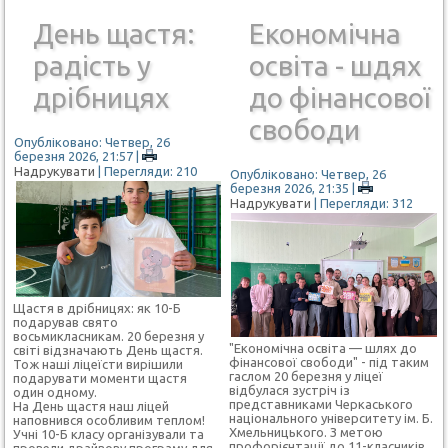
День щастя:
Економічна
радість у
освіта - шдях
дрібницях
до фінансової
свободи
Опубліковано: Четвер, 26
березня 2026, 21:57
|
Надрукувати
| Перегляди: 210
Опубліковано: Четвер, 26
березня 2026, 21:35
|
Надрукувати
| Перегляди: 312
Щастя в дрібницях: як 10-Б
подарував свято
восьмикласникам. 20 березня у
"Економічна освіта — шлях до
світі відзначають День щастя.
фінансової свободи" - під таким
Тож наші ліцеїсти вирішили
гаслом 20 березня у ліцеї
подарувати моменти щастя
відбулася зустріч із
один одному.
представниками Черкаського
На День щастя наш ліцей
національного університету ім. Б.
наповнився особливим теплом!
Хмельницького. З метою
Учні 10-Б класу організували та
профорієнтації до 11-класників