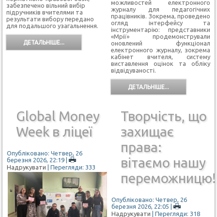
можливостей електронного
забезпечено вільний вибір
журналу для педагогічних
підручників вчителями та
працівників. Зокрема, проведено
результати вибору передано
огляд інтерфейсу та
для подальшого узагальнення.
інструментарію: представники
«Мрії» продемонстрували
ДЕТАЛЬНІШЕ...
оновлений функціонал
електронного журналу, зокрема
кабінет вчителя, систему
виставлення оцінок та обліку
відвідуваності.
ДЕТАЛЬНІШЕ...
Global Money
Творчість, що
Week в ліцеї
захищає
права:
Опубліковано: Четвер, 26
вітаємо нашу
березня 2026, 22:19
|
Надрукувати
| Перегляди: 333
переможницю!
Опубліковано: Четвер, 26
березня 2026, 22:05
|
Надрукувати
| Перегляди: 318