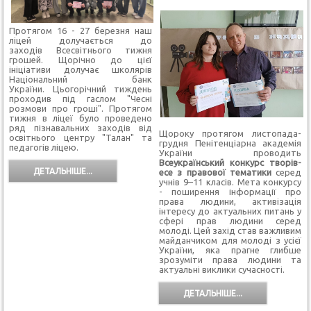
Протягом 16 - 27 березня наш
ліцей долучається до
заходів Всесвітнього тижня
грошей. Щорічно до цієї
ініціативи долучає школярів
Національний банк
України. Цьогорічний тиждень
проходив під гаслом "Чесні
розмови про гроші". Протягом
тижня в ліцеї було проведено
ряд пізнавальних заходів від
Щороку протягом листопада-
освітнього центру "Талан" та
грудня Пенітенціарна академія
педагогів ліцею.
України проводить
Всеукраїнський конкурс творів-
ДЕТАЛЬНІШЕ...
есе з правової тематики
серед
учнів 9–11 класів. Мета конкурсу
- поширення інформації про
права людини, активізація
інтересу до актуальних питань у
сфері прав людини серед
молоді. Цей захід став важливим
майданчиком для молоді з усієї
України, яка прагне глибше
зрозуміти права людини та
актуальні виклики сучасності.
ДЕТАЛЬНІШЕ...