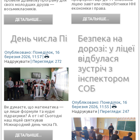
провели драйвову програму для
ліцею завітали співробітники ННІ
своїх молодших друзів —
економіки і права.
восьмикласників.
ДЕТАЛЬНІШЕ...
ДЕТАЛЬНІШЕ...
День числа Пі
Безпека на
дорозі: у ліцеї
Опубліковано: Понеділок, 16
відбулася
березня 2026, 11:57
|
Надрукувати
| Перегляди: 272
зустріч з
інспектором
СОБ
Опубліковано: Понеділок, 16
березня 2026, 11:55
|
Ви думаєте, що математика —
Надрукувати
| Перегляди: 247
це лише формули та нудні
підрахунки? А от і ні! Сьогодні
наш ліцей святкував
Міжнародний день числа Пі.
ДЕТАЛЬНІШЕ...