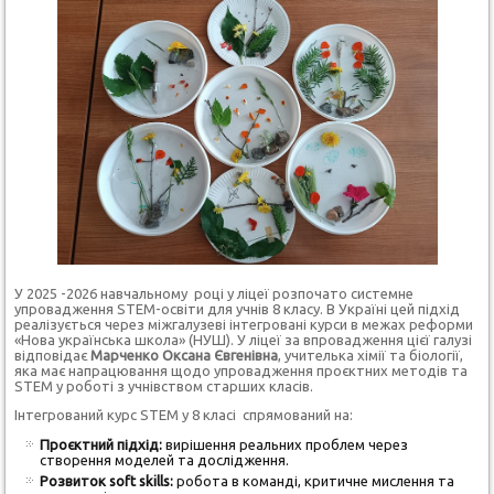
У 2025 -2026 навчальному році у ліцеї розпочато системне
упровадження STEM-освіти для учнів 8 класу. В Україні цей підхід
реалізується через міжгалузеві інтегровані курси в межах реформи
«Нова українська школа» (НУШ)
. У ліцеї за впровадження цієї галузі
відповідає
Марченко Оксана Євгенівна
, учителька хімії та біології,
яка має напрацювання щодо упровадження проєктних методів та
STEM у роботі з учнівством старших класів.
Інтегрований курс STEM у 8 класі спрямований на:
Проєктний підхід:
вирішення реальних проблем через
створення моделей та дослідження.
Розвиток soft skills:
робота в команді, критичне мислення та