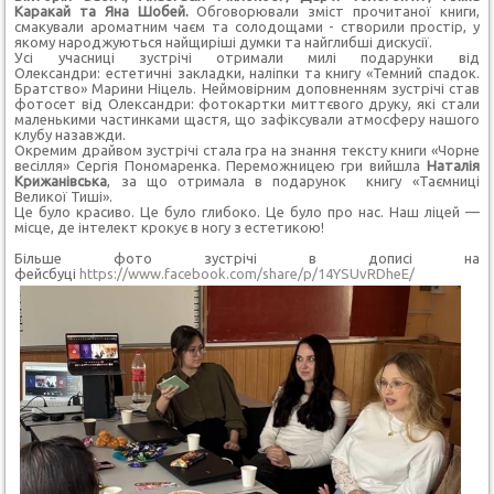
Каракай та Яна Шобей.
Обговорювали зміст прочитаної книги,
смакували ароматним чаєм та солодощами - створили простір, у
якому народжуються найщиріші думки та найглибші дискусії.
Усі учасниці зустрічі отримали милі подарунки від
Олександри: естетичні закладки, наліпки та книгу «Темний спадок.
Братство» Марини Ніцель. Неймовірним доповненням зустрічі став
фотосет від Олександри: фотокартки миттєвого друку, які стали
маленькими частинками щастя, що зафіксували атмосферу нашого
клубу назавжди.
Окремим драйвом зустрічі стала гра на знання тексту книги «Чорне
весілля» Сергія Пономаренка. Переможницею гри вийшла
Наталія
Крижанівська
, за що отримала в подарунок книгу «Таємниці
Великої Тиші».
Це було красиво. Це було глибоко. Це було про нас. Наш ліцей —
місце, де інтелект крокує в ногу з естетикою!
Більше фото зустрічі в дописі на
фейсбуці
https://www.facebook.com/share/p/14YSUvRDheE/