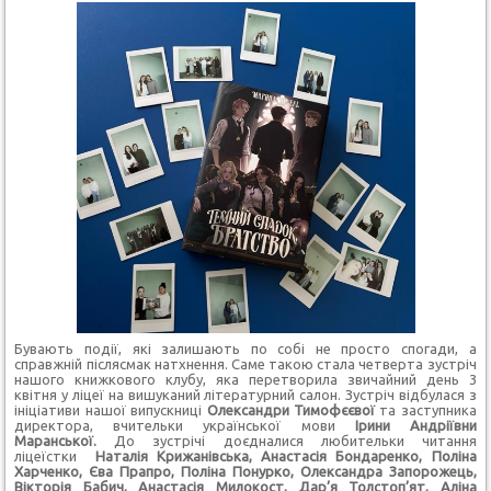
Бувають події, які залишають по собі не просто спогади, а
справжній післясмак натхнення. Саме такою стала четверта зустріч
нашого книжкового клубу, яка перетворила звичайний день 3
квітня у ліцеї на вишуканий літературний салон. Зустріч відбулася з
ініціативи нашої випускниці
Олександри Тимофєєвої
та заступника
директора, вчительки української мови
Ірини Андріївни
Маранської.
До зустрічі доєдналися любительки читання
ліцеїстки
Наталія Крижанівська, Анастасія Бондаренко, Поліна
Харченко, Єва Прапро, Поліна Понурко, Олександра Запорожець,
Вікторія Бабич, Анастасія Милокост, Дар’я Толстоп’ят, Аліна